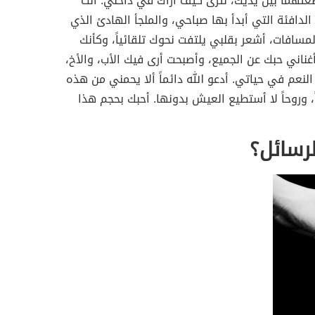
ضعتهما بين يديك، لترى كيف أراك في داخلي. أنت
لدافئة التي أبدأ بها صباحي، والملجأ الهادئ الذي
مسافات، أشعر بقلبي يلتفت نحوك تلقائياً، وكأنك
غناني حبك عن الجميع، وأصبحت أرى فيك الأب، والأخ،
النعم في حياتي. أدعو الله دائماً ألا يحمني من هذه
ً، وروحاً لا أستطيع العيش بدونها. أحبك بحجم هذا
رسائل؟