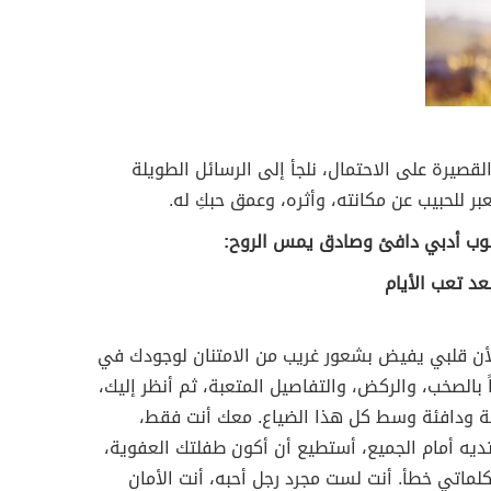
لقصيرة على الاحتمال، نلجأ إلى الرسائل الطويلة
ر للحبيب عن مكانته، وأثره، وعمق حبكِ له.
سلوب أدبي دافئ وصادق يمس الروح:
بعد تعب الأيام
لأن قلبي يفيض بشعور غريب من الامتنان لوجودك في
ً بالصخب، والركض، والتفاصيل المتعبة، ثم أنظر إليك،
ة ودافئة وسط كل هذا الضياع. معك أنت فقط،
تديه أمام الجميع، أستطيع أن أكون طفلتك العفوية،
ماتي خطأ. أنت لست مجرد رجل أحبه، أنت الأمان