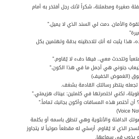
لة صغيرة ومطمئنة، شكراً لأنك رجل أفتخر به أمام
وة والأمان. دمت لي السند الذي لا يميل.”
 هذا يثبت له أنكِ تلاحظينه بدقة وتهتمين بكل
عباً وتتحدث معي.. فيها دفء لا يُقاوم.”
تيعاب جنوني هي أجمل ما في هذا الكون.”
ة تجعله ينتظر رسالتكِ القادمة بشغف.
يلة، لكني اختصرتها في كلمتين: عيناك هزيمتي.”
 أن أختصر هذه المسافات وأكون بجانبك تماماً.”
صوتكِ الدافئة والأنثوية وهي تنطق باسمه أو بكلمة
حر الذي لا يُقاوم. أرسلي له مقطعاً صوتياً لا يتجاوز