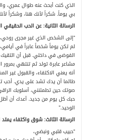
الذي كنت أبحث عنه طوال عمري، والس
بي يوماً. شكراً لأنك هنا، وشكراً لأن
الرسالة الثانية: عن الحب الحقيقي 
“إلى الشخص الذي غير مجرى روحي،
لم تكن يوماً شخصاً عابراً في أيامي
الفوضى في داخلي. قبل أن التقيك، 
مشاعر عابرة تولد ثم تنتهي بمرور 
أنه يعني الاكتفاء، والقبول غير ا
طالما أن يدك تشد على يدي. أحب تفا
صوتك حين تطمئنني، أسلوبك الراقي
حبك كل يوم من جديد. أعدك أن أظ
الوحيد.”
الرسالة الثالث: شوق واكتفاء يمتد ل
“حبيب قلبي ونبضي،