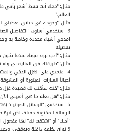
مثال: “معك أنت فقط أشعر بأنني طف
العالم.”
مثال: “وجودك في حياتي يعطيني الق
3. استخدمي أسلوب “التفاصيل الصغيرة”
امدحي أشياء محددة وخاصة به وحده،
تفصيله.
مثال: “أحب نبرة صوتك عندما تكون مت
مثال: “طريقتك في العناية بي واس
4. اعتمدي على الغزل الذكي والمشوق (الغموض الخفيف)
أحياناً العبارات المبتورة أو المشوق
مثال: “كنت سأكتب لك قصيدة غزل طو
مثال: “هل تعلم ما هي أمنيتي الآن؟
5. استخدمي “الرسائل الصوتية” (Voice Notes)
الرسالة المكتوبة جميلة، لكن نبرة 
“أحبك” أو “اشتقت لك” لها مفعول الس
5 ثوانٍ بكلمة دافئة وتوقفي، ودعيه يذوب في سماعها.