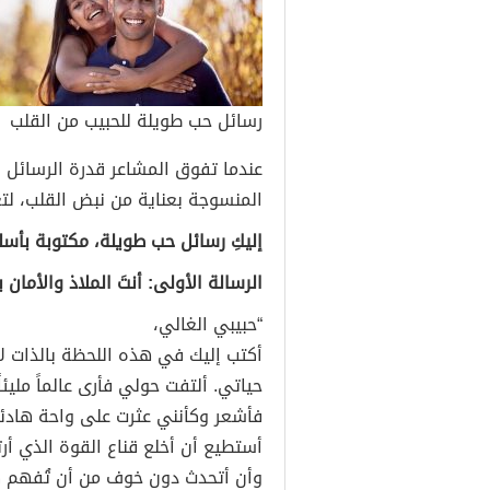
رسائل حب طويلة للحبيب من القلب
عندما تفوق المشاعر قدرة الرسائل ا
المنسوجة بعناية من نبض القلب، لتعب
إليكِ رسائل حب طويلة، مكتوبة بأ
الرسالة الأولى: أنتَ الملاذ والأمان 
“حبيبي الغالي،
أكتب إليك في هذه اللحظة بالذات 
حياتي. ألتفت حولي فأرى عالماً مليئا
فأشعر وكأنني عثرت على واحة هادئ
أستطيع أن أخلع قناع القوة الذي أر
وأن أتحدث دون خوف من أن تُفهم كل