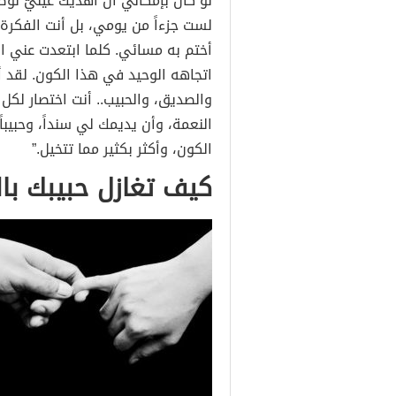
لو كان بإمكاني أن أهديك عينيّ لو
لست جزءاً من يومي، بل أنت الفكرة ا
أختم به مسائي. كلما ابتعدت عني ال
اتجاهه الوحيد في هذا الكون. لقد أ
والصديق، والحبيب.. أنت اختصار لكل 
النعمة، وأن يديمك لي سنداً، وحبيبا
الكون، وأكثر بكثير مما تتخيل.”
كيف تغازل حبيبك بال