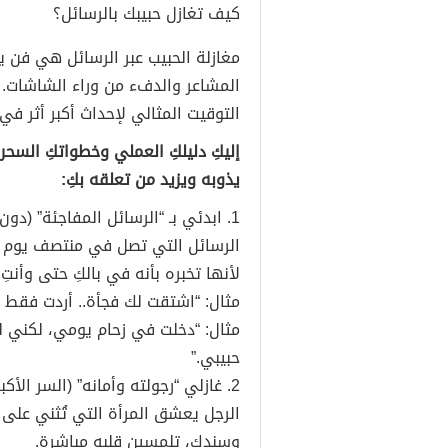
كيف تغازل حبيبك بالرسائل؟
مغازلة الحبيب عبر الرسائل هي فن ي
المشاعر والدفء من وراء الشاشات. ا
التوقيت المثالي لإحداث أكبر أثر في 
إليكِ دليلكِ العملي وخطواتكِ السحر
يذوبه ويزيد من تعلقه بكِ:
1. ابدئي بـ “الرسائل المفاجئة” (دون مقدمات)
الرسائل التي تصل في منتصف يوم عم
لأنها تخبره بأنه في بالكِ حتى وأنت
مثال: “اشتقت لك فجأة.. أردت فقط
مثال: “دخلت في زحام يومي، لكني لم
حبيبي.”
2. غازلي “رجولته وأمانه” (السر الأكبر)
الرجل يعشق المرأة التي تُثني على ق
وسندكِ، تلمسين قلبه مباشرة.