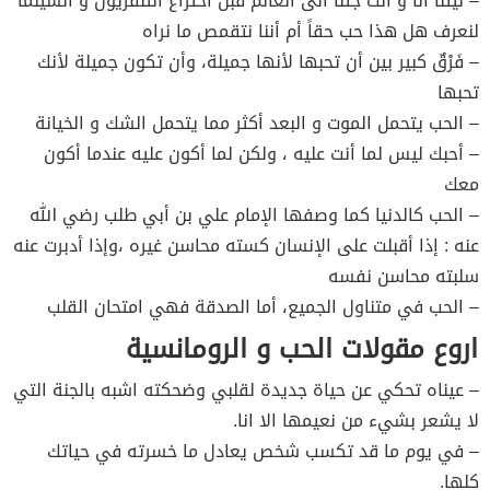
– ليتنا أنا و أنت جئنا الى العالم قبل اختراع التلفزيون و السينما
لنعرف هل هذا حب حقاً أم أننا نتقمص ما نراه
– فَرْقٌ كبير بين أن تحبها لأنها جميلة، وأن تكون جميلة لأنك
تحبها
– الحب يتحمل الموت و البعد أكثر مما يتحمل الشك و الخيانة
– أحبك ليس لما أنت عليه ، ولكن لما أكون عليه عندما أكون
معك
– الحب كالدنيا كما وصفها الإمام علي بن أبي طلب رضي الله
عنه : إذا أقبلت على الإنسان كسته محاسن غيره ،وإذا أدبرت عنه
سلبته محاسن نفسه
– الحب في متناول الجميع، أما الصدقة فهي امتحان القلب
اروع مقولات الحب و الرومانسية
– عيناه تحكي عن حياة جديدة لقلبي وضحكته اشبه بالجنة التي
لا يشعر بشيء من نعيمها الا انا.
– في يوم ما قد تكسب شخص يعادل ما خسرته في حياتك
كلها.