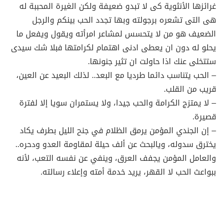
غرائزها الأنثوية كى لا تبدو ضعيفة ولكن الغيرة المحببة له
هى التى تشعره برجولته وبها تجدد الحب بينكم والرجل
الضعيف هو من لا يتحسس لمشاعر امرأته ويقول ويفعل ما
يحلو له دون ان يعطى ادنى اهتمام لكرامتها فبلا شك سيدى
ستتخلى عنك اذا حاولت ان تثير جنونها.
– الحب يتناسب دائما طرديا مع البعد.. لذلك البعيد عن العين،
قريب من القلب.
– لا يمتزج الكرامة والحب جيدا، ولا يستمران سويا إلا لفترة
قصيرة.
– إن الجندي المؤمن يرمق الظلام في جنح الليل بطرف يكاد
يخترق سدوله، ويالبحث عن ألف حيلة لمقاومة العدو ودحره..
والعامل المؤمن يجفف العرق، وينفي عن نفسه التعب، لأنه
ببواعث الحب لا القهر، يريد خدمة أمته وإعلاء رسالته.