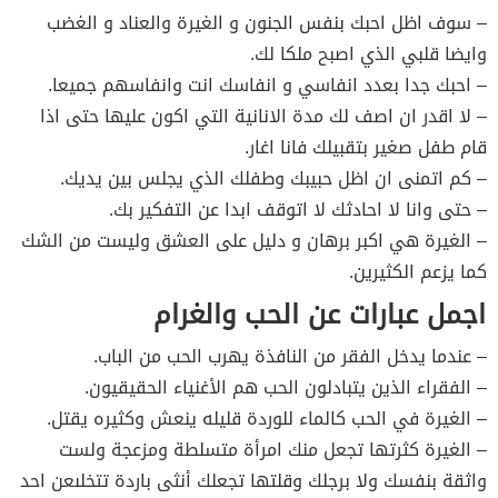
– سوف اظل احبك بنفس الجنون و الغيرة والعناد و الغضب
وايضا قلبي الذي اصبح ملكا لك.
– احبك جدا بعدد انفاسي و انفاسك انت وانفاسهم جميعا.
– لا اقدر ان اصف لك مدة الانانية التي اكون عليها حتى اذا
قام طفل صغير بتقبيلك فانا اغار.
– كم اتمنى ان اظل حبيبك وطفلك الذي يجلس بين يديك.
– حتى وانا لا احادثك لا اتوقف ابدا عن التفكير بك.
– الغيرة هي اكبر برهان و دليل على العشق وليست من الشك
كما يزعم الكثيرين.
اجمل عبارات عن الحب والغرام
– عندما يدخل الفقر من النافذة يهرب الحب من الباب.
– الفقراء الذين يتبادلون الحب هم الأغنياء الحقيقيون.
– الغيرة في الحب كالماء للوردة قليله ينعش وكثيره يقتل.
– الغيرة كثرتها تجعل منك امرأة متسلطة ومزعجة ولست
واثقة بنفسك ولا برجلك وقلتها تجعلك أنثى باردة تتخلىعن احد