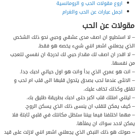
اروع مقولات الحب و الرومانسية
اجمل عبارات عن الحب والغرام
مقولات عن الحب
– لا استطيع ان اصف مدى عشقي وحبي نحو ذلك الشخص
الذي يجعلني اشعر انني شيء يخصه هو فقط.
– لا اقدر ان اصف لك مقدار حبي لك لدرجة ان نفسي تتعجب
من نفسها.
– انت هو عمري الذي بدأ وانت هو اول حياتي احبك جدا.
– الانثى عندما تحب بصدق يتحول قلبها الى قلب ام تحب و
تقلق وكذلك تخاف عليك.
– ليتني امتلك قلب اكبر حتى احبك بطريقة طليق بك.
– كيف يمكن للقلب ان ينسى ذلك الذي يسكن الروح.
– مهما اختلفنا فيما بيننا ستظل مكانتك في قلبي ثابتة فلا
يمكن لاحد سواك ان يملأها.
– صوتك هو ذلك النبض الذي يجعلني اشعر انني لازلت على قيد