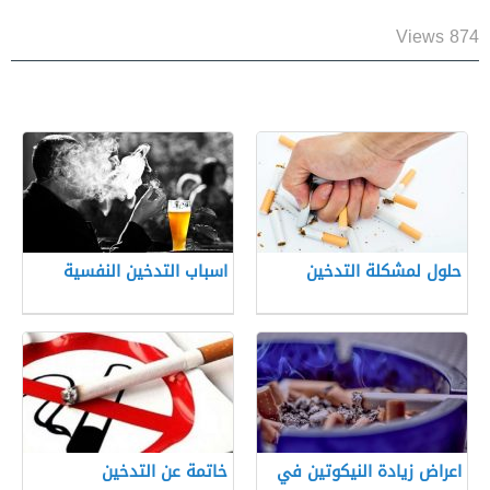
874 Views
حلول لمشكلة التدخين
اسباب التدخين النفسية
اعراض زيادة النيكوتين في
خاتمة عن التدخين