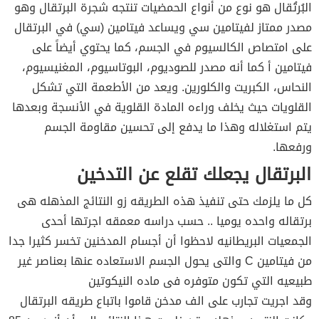
البُرتُقال هو نوع من أنواع الحمضيات تنتجه شجرة البرتقال وهو
مصدر ممتاز لفيتامين سي ويساعد فيتامين (سي) في البرتقال
على امتصاص الكالسيوم في الجسم، كما يحتوي أيضاً على
فيتامين أ كما أنه مصدر للصوديوم، البوتاسيوم، المغنيسيوم،
النحاس، الكبريت و‌الكلورين. ويعد من الأطعمة التي تشكل
القلويات حيث يخلف وراءه المادة القلوية في الأنسجة وبعدها
يتم استغلاله وهذا ما يدفع إلى تحسين مقاومة الجسم
ورفعها.
البرتقال يجعلك تقلع عن التدخين
كل ما يلزمك حتى تنفيذ هذه الطريقه زو النتائج المذهله هى
برتقاله واحده يوميا .. حسب دراسه معمقه اجرتها أحدى
الجمعيات البريطانيه لاحظوا أن أجسام المدخنين تخسر كثيرا جدا
من فيتامين C والتى يحول الجسم الاستعاده عنها بعناصر غير
طبيعيه التي تكون متوفره فى ماده النيكوتين
وقد اجريت تجارب على الف مدخن قاموا باتباع طريقه البرتقال