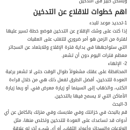
وبشكل كبير فى التدخين
اهم خطوات للاقلاع عن التدخين
1-تحديد موعد للبدء
إذا كنت على وشك الإقلاع عن التدخين فوضع خطة تسير عليها
لفترة من الزمن هو أمر ضروري للتغلب على العقبات
التي ستواجهها في بداية فترة الإقلاع وللابتعاد عن السجائر
معظم فترات اليوم دون أن تشعر.
2- الإلهاء
المحافظة على عقلك مشغولاً طوال الوقت حتى لا تشعر برغبة
العودة للتدخين، أفضل الطرق لفعل ذلك هي من خلال قراءة
الكتب، والذهاب إلى السينما أو زيارة معرض فني. أو ربما زيارة
الأماكن التي لا يسمح فيها بالتدخين.
3-البحث
قم بالبحث في خزانتك وفي ملابسك وفي منزلك بالكامل عن أي
أدوات قد تساعدك على العودة للتدخين وتخلص منها، مثل
الولاعات والسجائر وأعواد الثقاب، أو أي شيء آخر له علاقة