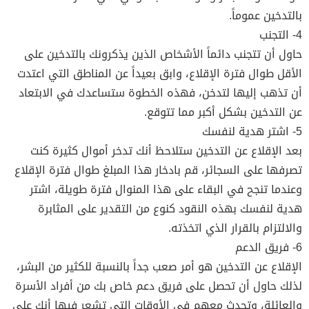
بالتدخين عموماً.
4- التجنب
حاول أن تتجنب دائماً الأشخاص الذين يذكرونك بالتدخين على
الأقل طوال فترة الإقلاع، وابق بعيداً عن المناطق التي اعتدت
أن تذهب إليها لتدخن، فهذه الخطوة ستساعدك في الابتعاد
عن التدخين بشكل أكبر مما تتوقع.
5- اشتر هدية لنفسك
بعد الإقلاع عن التدخين ستلاحظ أنك تدخر أموال كثيرة كنت
تصرفها على السجائر، قم بادخار هذا المبلغ طوال فترة الإقلاع
وعندما تنجح في البقاء على هذا المنوال فترة طويلة، اشتر
هدية لنفسك بهذه النقود كنوع من التقدير على المثابرة
والالتزام بالقرار الذي اتخذته.
6- فريق الدعم
الإقلاع عن التدخين هو أمر صعب جداً بالنسبة للكثير من البشر،
لذلك حاول أن تحصل على فريق دعم خاص بك من أفراد الأسرة
والعائلة، وتحدث معهم في الأوقات التي تشعر فيها أنك على