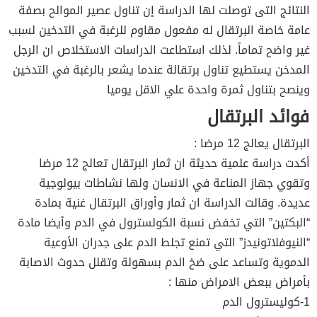
النتائج التى توصلت لها الدراسة إن تناول عصير الموالح بصفة
عامة خاصة البرتقال له مفعول مقاوم للرغبة في التدخين لسبب
غير واضح تماماً. لذلك استطاعت الدراسات الاستخلاص ان الرجل
المدخن يستطيع تناول برتقالة عندما يشعر بالرغبة في التدخين
وينصح بتناول ثمرة واحدة علي الاقل يوميا
فوائد البرتقال
البرتقال يعالج 12 مرضا :
أكدت دراسة علمية حديثة ان ثمار البرتقال تعالج 12 مرضا
وتقوي جهاز المناعة في الانسان ولها نشاطات بيولوجية
عديدة. وقالت الدراسة ان ثمار وأوراق البرتقال غنية بمادة
“البكتين” التي تخفض نسبة الكولسترول في الدم وأيضا مادة
“النيوفلاتونيدز” التي تمنع تجلط الدم على جدران الأوعية
الدموية وتساعد على ضخ الدم بسهولة وتقلل حدوث الاصابة
بأمراض ببعض الامراض منها :
1-كوليسترول الدم