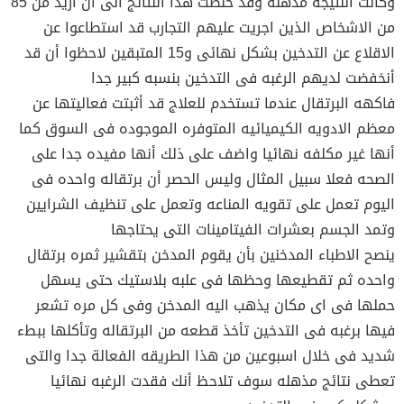
وكانت النتيجه مذهله وقد خلصت هذا النتائج الى أن أزيد من 85
من الاشخاص الذين اجريت عليهم التجارب قد استطاعوا عن
الاقلاع عن التدخين بشكل نهائى و15 المتبقين لاحظوا أن قد
أنخفضت لديهم الرغبه فى التدخين بنسبه كبير جدا
فاكهه البرتقال عندما تستخدم للعلاج قد أثبتت فعاليتها عن
معظم الادويه الكيميائيه المتوفره الموجوده فى السوق كما
أنها غير مكلفه نهائيا واضف على ذلك أنها مفيده جدا على
الصحه فعلا سبيل المثال وليس الحصر أن برتقاله واحده فى
اليوم تعمل على تقويه المناعه وتعمل على تنظيف الشرايين
وتمد الجسم بعشرات الفيتامينات التى يحتاجها
ينصح الاطباء المدخنين بأن يقوم المدخن بتقشير ثمره برتقال
واحده ثم تقطيعها وحظها فى علبه بلاستيك حتى يسهل
حملها فى اى مكان يذهب اليه المدخن وفى كل مره تشعر
فيها برغبه فى التدخين تأخذ قطعه من البرتقاله وتأكلها ببطء
شديد فى خلال اسبوعين من هذا الطريقه الفعالة جدا والتى
تعطى نتائج مذهله سوف تلاحظ أنك فقدت الرغبه نهائيا