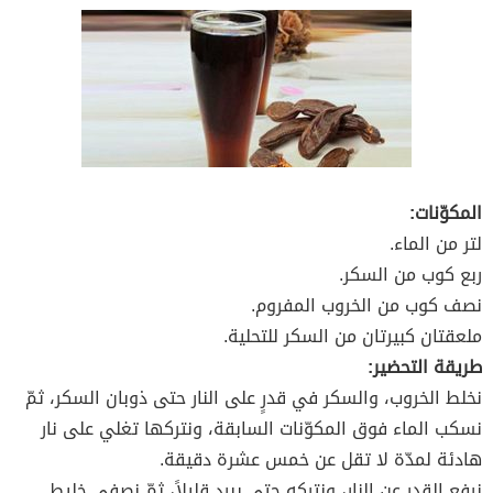
المكوّنات:
لتر من الماء.
ربع كوب من السكر.
نصف كوب من الخروب المفروم.
ملعقتان كبيرتان من السكر للتحلية.
طريقة التحضير:
نخلط الخروب، والسكر في قدرٍ على النار حتى ذوبان السكر، ثمّ
نسكب الماء فوق المكوّنات السابقة، ونتركها تغلي على نار
هادئة لمدّة لا تقل عن خمس عشرة دقيقة.
نرفع القدر عن النار، ونتركه حتى يبرد قليلاً، ثمّ نصفي خليط