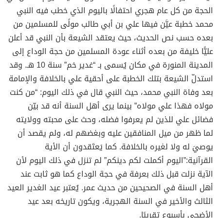
الحجة من كل عام هجري احتفالًا باليوم الذي خطب فيه النبي
محمد خطبة عيَّن فيها علي بن أبي طالب مولًى للمسلمين من
بعده حسب نص الحديث، حيث يعتقد الشيعة بأن النبي قد أعلن
عليًّا خليفة من بعده أثناء عودة المسلمين من حجة الوداع إلى
المدينة المنورة في مكان يُسمى بـ “غدير خم” سنة 10 هـ. وقد
استدلّ الشيعة بتلك الخطبة على أحقية علي بالخلافة والإمامة
بعد وفاة النبي محمد، حيث النبي قال في ذلك اليوم: “من كنت
مولاه فهذا علي مولاه” بينما يرى أهل السنة أنه قد بيّن
فضائل علي للذين لم يعرفوا فضله، وحث على محبته وولايته
لما ظهر من ميل المنافقين عليه وبغضهم له، ولم يقصد أن
يوصيَ له ولا لغيره بالخلافة. كما يَعتَقدون أن الأية
القرآنية:”اليوم أكملت لكم دينكم” لم تنزل في ذلك اليوم لأن
الآية نزلت قبل ذلك بعرفة في حجة الوداع كما هو ثابت عند
أهل السنة في الصحيحين من حديث عمر. يُعتبر عيد الغدير العيد
الثالث والأخير في السنة الهجرية، ويكون تاريخه بعد عيد
الأضحى بأسبوع تقريبًا.