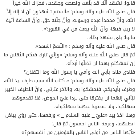
قالوا: نشهد أنّك قد بلّغت ونصحت وجهدت، فجزاك الله خيراً.
قال صلى الله عليه وآله وسلم: «ألستم تشهدون أن لا إله إلاّ
الله، وأنّ محمداً عبده ورسوله، وأنّ جنّته حق، وأنّ الساعة آتية
لا ريب فيها، وأنّ الله يبعث من في القبور؟».
قالوا: بلى نشهد بذلك.
قال صلى الله عليه وآله وسلم : «اللّهمّ اشهد».
ثمّ قال صلى الله عليه وآله وسلم: «وإنّي تارك فيكم الثقلين ما
إن تمسّكتم بهما لن تضلّوا أبداً».
فنادى مناد: بأبي أنت وأمي يا رسول الله وما الثقلان؟
قال صلى الله عليه وآله وسلم: « كتاب الله سبب طرف بيد الله،
وطرف بأيديكم، فتمسّكوا به، والآخر عترتي، وانّ اللطيف الخبير
نبّأني إنهما لن يفترقا حتى يردا عليّ الحوض، فلا تقدموهما
فتهلكوا، ولا تقصروا عنهما فتهلكوا».
وهنا اخذ بيد «عليّ _ عليه السلام _ » ورفعها، حتى رؤي بياض
ابطيهما، وعرفه الناس اجمعون ثمّ قال:
«أيّها الناس من أولى الناس بالمؤمنين من أنفسهم؟»