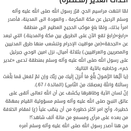
لمّا انتهت مراسيم الحج، قرّر رسول الله صلى الله عليه وآله
وسلم الرحيل عن مكة المكرمة ، والعودة الى المدينة، فأصدر
امراً بذلك، ولمّا بلغ موكب الحجيج العظيم الى منطقة
«رابغ»(رابغ تقع الآن على الطريق بين مكة والمدينة.) التي تبعد
عن «الجحفة»(من مواقيت الإحرام وتنشعب منها طرق المدنيين
والمصريين والعراقيين.) بثلاثة أميال، نزل امين الوحي جبرئيل
على رسول الله صلى الله عليه وآله وسلم بمنطقة تدعى «غدير
خم»، وخاطبه بالآية التالية:
{يا أيُّها الرَّسُولُ بَلُّغ مَا أُنزِلَ إِلَيكَ مِن رَبِّكَ وإن لمّ تَفعَل فَما بَلَّغتَ
رِسالَتهُ وَاللهُ يَعصِمُكَ مِنَ النّاسِ} (المائدة / 67.).
إنّ لسان الآية وظاهرها يكشف عن أن الله تعالى ألقى على
عاتق النبيّ صلى الله عليه وآله وسلم مسؤولية القيام بمهمّة
خطيرة، وأيّ امر اكثر خطورة من أن ينصّب علياً (ع) لمقام الخلافة
من بعده على مرأى ومسمع من مائة ألف شاهد؟!
من هنا أصدر رسول الله صلى الله عليه وآله وسلم أمره