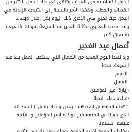
الدول الاسلامية في العراق، وتلقى في ذلك الحفل الكثير من
القصائد والخطب. وهكذا الأمر بالنسبة إلى الشيعة الزيدية في
اليمن حيث تحيي هي الأخرى ذلك اليوم بكل إجلال وبهاء.
وقد وصف الثعالبي مكانة الغدير عند الشيعة بقوله: وللشيعة
به تعلق كبير.
أعمال عيد الغدير
ورد لهذا اليوم العديد من الأعمال التي يستحب العمل بها عند
الشيعة، منها:
-الصوم
-الغسل
-زيارة أمير المؤمنين
-قراءة دعاء الندبة
-تهنئة المؤمنون لبعضهم البعض و ذلك بقول: ( الحمد لله
الذي جعلنا من المتمسكين بولاية أمير المؤمنين و الأئمة
عليهم السلام).
-مؤاخاة المؤمن لأخيه المؤمن بقوله «وآخيتك في الله و