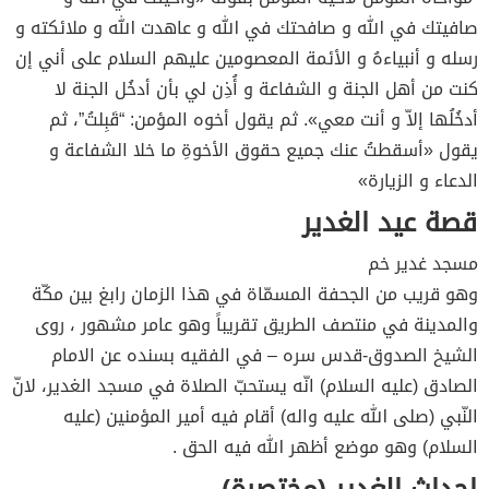
صافيتك في الله و صافحتك في الله و عاهدت الله و ملائكته و
رسله و أنبياءهُ و الأئمة المعصومين عليهم السلام على أني إن
كنت من أهل الجنة و الشفاعة و أُذِن لي بأن أدخُل الجنة لا
أدخُلُها إلاّ و أنت معي». ثم يقول أخوه المؤمن: “قَبِلتُ”، ثم
يقول «أسقطتُ عنك جميع حقوق الأخوةِ ما خلا الشفاعة و
الدعاء و الزيارة»
قصة عيد الغدير
مسجد غدير خم
وهو قريب من الجحفة المسمّاة في هذا الزمان رابغ بين مكّة
والمدينة في منتصف الطريق تقريباً وهو عامر مشهور ، روى
الشيخ الصدوق-قدس سره – في الفقيه بسنده عن الامام
الصادق (عليه السلام) انّه يستحبّ الصلاة في مسجد الغدير، لانّ
النّبي (صلى الله عليه واله) أقام فيه أمير المؤمنين (عليه
السلام) وهو موضع أظهر الله فيه الحق .
احداث الغدير (مختصرة)