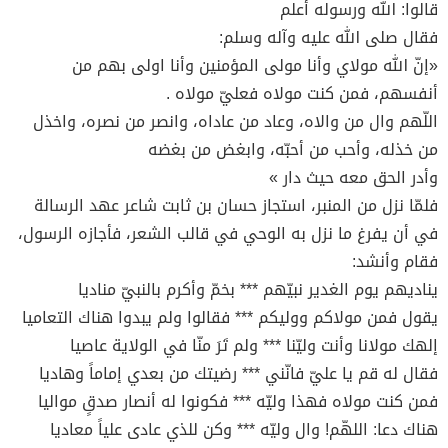
قالوا: الله ورسوله أعلم
فقال صلى الله عليه وآله وسلم:
«إنّ الله مولاي وأنا مولى المؤمنين وأنا اولى بهم من
أنفسهم، فمن كنت مولاه فعليّ مولاه .
اللّهم وال من والاه، وعاد من عاداه، وانصر من نصره، واخذل
من خذله، وأحب من أحبّه، وابغض من بغضه
وأدر الحق معه حيث دار »
فلمّا نزل من المنبر، استجاز حسان بن ثابت شاعر عهد الرسالة
في أن يفرغ ما نزل به الوحي في قالب الشعر، فأجازه الرسول،
فقام وأنشد:
يناديهم يوم الغدير نبيّهم *** بخمّ وأكرم بالنبيّ مناديا
يقول فمن مولاكم ووليكم *** فقالوا ولم يبدوا هناك التعاميا
إلهك مولانا وأنت وليّنا *** ولم تَرَ منّا في الولاية عاصيا
فقال له قم يا عليّ فانّني *** رضيتك من بعدي إماماً وهاديا
فمن كنت مولاه فهذا وليّه *** فكونوا له أنصار صدقٍ مواليا
هناك دعا: اللهّم! وال وليّه *** وكن للذي عادى علياً معاديا