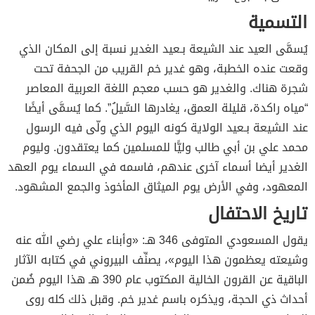
التسمية
يُسمَّى العيد عند الشيعة بـعيد الغدير نسبة إلى المكان الذي
وقعت عنده الخطبة، وهو غدير خم القريب من الجحفة تحت
شجرة هناك. والغدير هو حسب معجم اللغة العربية المعاصر
“مياه راكدة، قليلة العمق، يغادرها السَّيلُ”. كما يُسمَّى أيضًا
عند الشيعة بـعيد الولاية كونه اليوم الذي ولّى فيه الرسول
محمد علي بن أبي طالب وليًّا للمسلمين كما يعتقدون. وليوم
الغدير أيضا أسماء آخرى عندهم، فاسمه في السماء يوم العهد
المعهود، وفي الأرض يوم الميثاق المأخوذ والجمع المشهود.
تاريخ الاحتفال
يقول المسعودي المتوفى 346 هـ: «وأبناء علي رضي الله عنه
وشيعته يعظمون هذا اليوم»، يصنِّف البيروني في كتابه الآثار
الباقية عن القرون الخالية المكتوب عام 390 هـ هذا اليوم ضُمن
أحداث ذي الحجة، ويذكره باسم غدير خم. وقبل ذلك كله روى