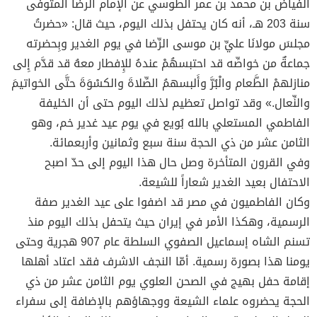
الفياض بن محمد بن عمر الطوسي عن الإمام الرضا المتوفى
سنة 203 هـ، أنه كان يحتفل بذلك اليوم، حيث قال: «حضرتُ
مجلسَ مولانَا عليِّ بن موسى الرِّضا في يوم الغدير وبِحضرته
جماعةٌ من خواصِّه قد احتبسهُمْ عندهُ للإِفطار معهُ قد قدَّم إِلى
منازلهمْ الطَّعام والْبُرَّ وأَلبسهمُ الصِّلاةَ والكسْوَةَ حتَّى الخواتيمَ
والنِّعال.» وقد تواصل تعظيم لذلك اليوم حتى أن الخليفة
الفاطمي المستعلي بالله بُويع في يوم عيد غدير خم، وهو
الثامن عشر من ذي الحجة سنة سبع وثمانين وأربعمائة.
وفي القرون المتأخرة وصل حال هذا اليوم إلى حدّ اصبح
الاحتفال بعيد الغدير شعاراً للشيعة.
وكان الفاطميون في مصر قد اضفوا على عيد الغدير صفة
الرسمية، وهكذا الأمر في إيران حيث يتحفل بذلك اليوم منذ
تسنم الشاه إسماعيل الصفوي السلطة عام 907 هجرية وحتى
يومنا هذا بصورة رسمية. أمّا النجف الاشرف فقد اعتاد أهلها
إقامة حفل بهيج في الصحن العلوي يوم الثامن عشر من ذي
الحجة يحضروه علماء الشيعة ووجهاؤهم بالإضافة إلى سفراء