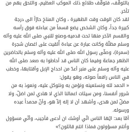
بالتوقّف، فتوقّف طلائع ذلك الموكب العظيم، والتحق بهم من
تأخر.
لقد كان الوقت وقت الظهيرة ، وكان المناخ حارّاً الى درجة
كبيرة جداً، وكان الشخص يضع قسماً من عباءته فوق رأسه
والقسم الآخر منها تحت قدميه،وصنع للنبي صلى الله عليه وآله
وسلم مظلّة وكانت عبارة عن عباءة أُلقيت على اغصان شجرة
(سمرة)، وصلّى رسول الله صلى الله عليه وآله وسلم بالحاضرين
الظهر جماعة وفيما كان الناس قد أحاطوا به صعد صلى الله
عليه وآله وسلم على منبر أعدّ من احداج الإبل وأقتابها، وخطب
في الناس رافعاً صوته، وهو يقول:
« الحمد لله ونستعينه ونؤمن به ونتوكل عليه، ونعوذ به من
شرور أنفسنا، ومن سيئات اعمالنا الذي لا هادي لمن اضلّ، ولا
مضلّ لمن هدى، وأشهد أن لا إله إلاّ هو، وأنّ محمداً عبده
ورسوله.
أمّا بعد: ايّها الناس انّي أوشك ان أدعى فأجيب، وأنّي مسؤول
وأنتم مسؤولون فماذا انتم قائلون؟»