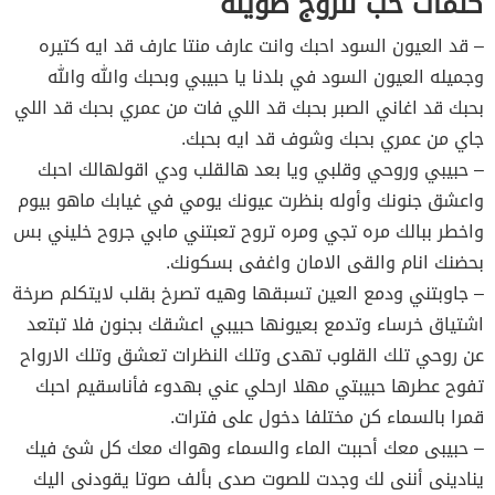
كلمات حب للزوج طويلة
– قد العيون السود احبك وانت عارف منتا عارف قد ايه كتيره
وجميله العيون السود في بلدنا يا حبيبي وبحبك والله والله
بحبك قد اغاني الصبر بحبك قد اللي فات من عمري بحبك قد اللي
جاي من عمري بحبك وشوف قد ايه بحبك.
– حبيبي وروحي وقلبي ويا بعد هالقلب ودي اقولهالك احبك
واعشق جنونك وأوله بنظرت عيونك يومي في غيابك ماهو بيوم
واخطر ببالك مره تجي ومره تروح تعبتني مابي جروح خليني بس
بحضنك انام والقى الامان واغفى بسكونك.
– جاوبتني ودمع العين تسبقها وهيه تصرخ بقلب لايتكلم صرخة
اشتياق خرساء وتدمع بعيونها حبيبي اعشقك بجنون فلا تبتعد
عن روحي تلك القلوب تهدى وتلك النظرات تعشق وتلك الارواح
تفوح عطرها حبيبتي مهلا ارحلي عني بهدوء فأناسقيم احبك
قمرا بالسماء كن مختلفا دخول على فترات.
– حبيبى معك أحببت الماء والسماء وهواك معك كل شئ فيك
ينادينى أننى لك وجدت للصوت صدى بألف صوتا يقودنى اليك