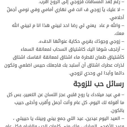
– رغم بُعد المسافآت فزوجي إلى الروح أقرب.
– لا عليك يآ زوجي ف انت في نهاري أمامي وفي نومي أجملُ
أحلامي.
– والله م عاد يعني لي رضا احد تبيني هذا انا م تبيني الله
معك.
– زوجي وجودُك بقربي حكاية عنوانُها الدفء.
– آرتجف شوقا اليك كاشتياق السحاب لمعانقة السماء
كآشتياق ظمان لقطرة ماء اشتاق لمعانقة انفاسك اشتاق
لذرات عطرك اشتاق أن آستبد بك فاجعلك حبيس اضلعي وتكون
دائما وآبدا لي وحدي لزوجي.
رسائل حب للزوجة
– في عيد ميلادك يا روح قلبي عجز اللسان عن التعبير، بس كل
ما أقوله لك اليوم، كل عام وأنت أجمل واٌقرب وأحلى حبيب
بالكون.
– العيد اليوم عيدين، عيد اللي جمع بيني وبينك يا حبيبتي ،
وعيد الأضحى المبارك ، ولك مني كلمات الحب والغرام فكل عام