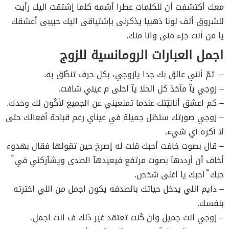
معك أكتشفت أن للكلمات عطرا أشمه كلما إشتقت اليك رأيت
للشروق ألف لونا ذهبيا يذكرنى بإشتياقى اليك حبيبى أعشقك
يا من أنت جزء منى وانا منك.
اجمل العبارات الرومانسية للزوج
– ثمّ أنني عالق بك جدا يازوجي، بكل حرف تنطُق به.
– زوجي يآ مآخذ كل الحلا يآ احلى م عيني شافت.
– ﻛﻢ ﺍعشق أنانيّتك عندما ﺗﻤﻨﻌﻴﻨﻲ عن الجميع ﻷﻛُﻮﻥ لك ﻭﺣﺪﻙ.
– زوجي صورتك ستظل جميلة في عيناي رغم قباحة أفعالك حتى
لا أكره أي شيء.
– قال بصوت خافت أحبك قلت له إصرخ حين تقولها فقال بهدوء
أخاف أن أرددهآ بصوت مرتفع فيعيدهآ الصدى ويشآركني في ّ
حبك ّ احبك يا اغلى شخص.
– دايم اللي يدخل حياتك بالصدفه يكون اجمل من اللي اخترته
بنفسك.
– زوجي انت جميل وان كُنت تعتقد غير ذلك ف انت اجمل.