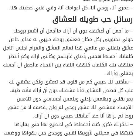
– عمري أنا، روحي أنا، كل أعوامك أنا، وفي قلبي حطيتك هنا.
رسائل حب طويله للعشاق
– ما أجمل أن أعشقك دون أن أراك ماأجمل أن أشعر بروحك
حولي تحتوينى بكل مكان فعشق روحك حبيبي له مذاق خاص
عشق ينقلنى من عالمي هذا لعالم العشق والغرام اجلس اتامل
كلماتك أحسها همس بأذناي فأبتسم وكأننى اراك وكم أنتظر
متلهف تلك الكلمات كلهفة اللقاء بين الاحباء ماأجمل أن أحسك
بعقلي وأراك.
– سأكتب لك حبيبي كم من قلوب قد تعشق ولكن عشقي لك
غلب كل قصص العشاق فأنا عشقتك دون أن أراك فأنت طيف
يمر بقلبي ويهمس بإذني ويلمس أحساسي دون تلامس
الأجساد فعشقي لك عشق روحي لم ولن يفهمه لا من عشق
روحا لم يراها أنا حقا أعشقك حبيبي دون ان أراك.
– تذكرتك ذكرى كنت أحفظها كي لاتضيع لها مني بقاياها
كتبتها في مخيلتي لأرويها لقلبي ووجدي حين يهواها ووضعت