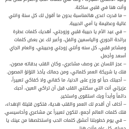
وأنت هنا في قلبي ساكنة.
– ما قدرت اعدى هالمناسبة بدون ما أقول لك كل سنة وانتي
غالية وعظيمة يا أمي الحبيبة.
– في عيد الأم يا حبيبة قلبي وزوجتي، أهديك كلمات عطرة
برائحة الجوري والياسمين والفل، وأعبر لك عن بعض كلمات
ومشاعر قلبي، كل سنه وأنتي زوجتي وحبيبتي، والعام الجاي
أسعد وأجمل.
– عجز اللسان عن وصف مشاعري، وكان القلب بدقاته مصون،
فلك يا شريكة العمر كلماتي، ومن جمالك يأخذ اللؤلؤ المصون.
– أحببتك حباً لو وزع على الدنيا، ما كفاني ولا كفاكي تعبيراً،
عزيزتي أنت التي سكنتي القلب قبل أن تراكي العين، أحبك
دائماً وأبداً وبك استقوى واستخير.
– أخاف أن أقدم لك العمر والقلب هدية، فتكون قليلة الإهداء،
فلك كلمات العالم أجمع، لتكون تعبيراً عن مشاعري وأحاسيسي.
– في يوم خطوبتنا أعشق كلمات الحب واستخلصها من عينك يا
جميله، كل عام وأنت هنا.