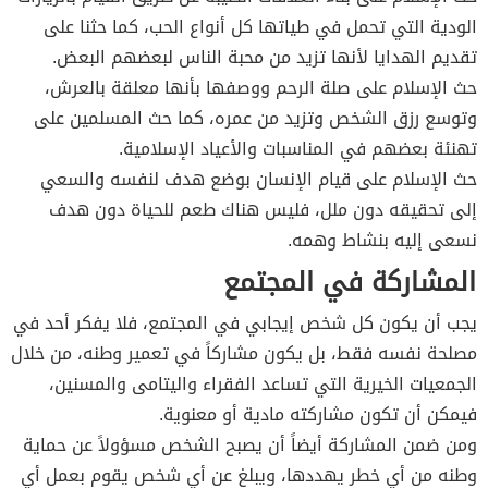
الودية التي تحمل في طياتها كل أنواع الحب، كما حثنا على
تقديم الهدايا لأنها تزيد من محبة الناس لبعضهم البعض.
حث الإسلام على صلة الرحم ووصفها بأنها معلقة بالعرش،
وتوسع رزق الشخص وتزيد من عمره، كما حث المسلمين على
تهنئة بعضهم في المناسبات والأعياد الإسلامية.
حث الإسلام على قيام الإنسان بوضع هدف لنفسه والسعي
إلى تحقيقه دون ملل، فليس هناك طعم للحياة دون هدف
نسعى إليه بنشاط وهمه.
المشاركة في المجتمع
يجب أن يكون كل شخص إيجابي في المجتمع، فلا يفكر أحد في
مصلحة نفسه فقط، بل يكون مشاركاً في تعمير وطنه، من خلال
الجمعيات الخيرية التي تساعد الفقراء واليتامى والمسنين،
فيمكن أن تكون مشاركته مادية أو معنوية.
ومن ضمن المشاركة أيضاً أن يصبح الشخص مسؤولاً عن حماية
وطنه من أي خطر يهددها، ويبلغ عن أي شخص يقوم بعمل أي