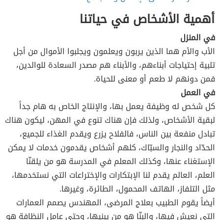
أهمية الأشخاص في حياتنا
في المنزل
الأب والأم هما الذين يربون ويعلمون ويجلبوا الأموال من أجل
تلبية إحتياجات أبناءهم، والأبناء هم مصدر السعادة للوالدين،
فمن دونهم لا طعم أو معنى للحياة.
في العمل
كل شخص له وظيفة يعمل بها، والإنتاج الخاص به هام جداً
لبقية الأشخاص، ولذلك فإن هناك تنوع في المهن، ليكون هناك
تبادل منفعة بين الناس، فالفلاح يزرع ويقدم الغذاء للجميع،
الحدّاد والنجار والسبّاك، كلهم أشخاص يقدمون خدمات لا يمكن
الإستغناء عنها، وكذلك المعلم في المدرسة هو من يلقنّا
العلم، العالم يقدم لنا الإبتكارات والإختراعات التي نستخدمها،
مثل التلفاز، الهاتف المحمول، الطائرة، وغيرها.
أيضاً يقوم الطبيب بعلاج المرضى، المهندس يصمم العمارات
التي نعيش فيها، والبنّا هو من يبنيها، وحتى عامل النظافة هو