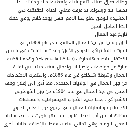
وطنك بعرق جبينك، تنفع بلدك وتعطيها حبك وحنينك. يدك
يحبها الله ورسوله. يد عرفت معني الحياة الحقيقية هي
المشيدة للوطن تعلو بها الامم، فهل يوجد كلام يوفي حقك
ايها العامل الامين!.
تاريخ عيد العمال
أُعلِنَ رسمياً عن عيد العمال العالمي في عام 1889م في
المؤتمر الاشتراكي الدولي الأول؛ وقد تمت إقامته في باريس
للاحتفال بقضية هايماركت (Haymarket Affair)؛ وهذه القضية
عبارة عن مواجهات واضرابات وأعمال شغب حدثت بين نقابة
العمال وشرطة شيكاغو في عام 1886م، واستمرت الاحتجاجات
من قِبل العمال في الولايات المتحدة، مما أدى إلى إعلان وقف
العمل في عيد العمال في عام 1904م من قِبَل الكونغرس
الاشتراكي، ودعا جميع الأحزاب الديمقراطية والمنظمات
الاجتماعية والنقابات العمالية في جميع دول العالم للخروج
بمظاهرات من أجل إصدار قانون عمل يقر على تحديد عدد ساعات
العمل اليومية وهي ثماني ساعات فقط، بالإضافة لطلبات أخرى