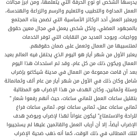
يدرسها الشخص أو نوع الحرفة التي يتعلمها، ومن أبرز مجالات
العمل المداوة والتطبيب والتعليم والرسم والزراعة والهندسة،
ويعتبر العمل أحد الركائز الأساسية التي تضمن بناء المجتمع
بالمجهود العضلي، ولكل شخص يعمل في مجال معين حقوق
وواجبات، ويوجد العديد من النقابات التي توفر الخدمات
لمنتسبيها من العمال وتعمل على ضمان حقوقهم.
يعتبر الأول من شهر أيار هو اليوم الذي يحتفل فيه العالم بعيد
العمال ويكون ذلك من كل عام، وقد تم استحداث هذا اليوم
بعد أن قامت مجموعة من العمال في مدينة شيكاغو بإضراب
شامل وكان ذلك في الأول من شهر أيار من عام ألف وثمانمائة
وستة وثمانين، وكان الهدف من هذا الإضراب هو المطالبة
بتقليل ساعات العمل لثماني ساعات، حيث أنهم رفعوا شعار ”
ثماني ساعات عمل، ثماني ساعات نوم، ثماني ساعات فراغ
للراحة والاستمتاع” ليكون عنواناً لهذا لإضراب ويوضح هدف
الإضراب أيضاً، إلا أن أرباب العمل والقائمين عليها لم يستجيبوا
لتلك المطالب في ذلك الوقت، كما أنه ذهب ضحية الإضراب