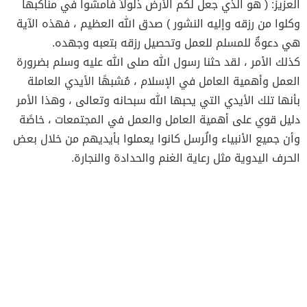
العزيز: ( هو الذي جعل لكم الأرض ذَلولاً فامشوا في مناكبها
وكلوا من رزقه وإليه النشور ) صدق الله العظيم ، فهذه الآية
هي دعوةٌ للمسلم للعمل وتحصيل رزقه بتعبه وجهده.
كذلك الأمر ، لقد حثنا رسول الله صلى الله عليه وسلم بضرورة
العمل وأهمية العامل في الإسلام ، مُشبهًا الأيدي العاملة
بأنها تلك الأيدي التي يحبها الله سبحانه وتعالى ، وهذا الأمر
دليل قوي على أهمية العامل والعمل في المجتمعات ، خاصًة
وأن جميع الأنبياء والُرسل كانوا يعملوا بأيديهم من خلال بعض
الحرف اليدوية مثل رعاية الغنم والحدادة والنجارة.