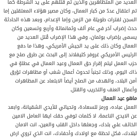
العديد من المتظاهرين والذين تم قتلهم على يد الشرطة كما
تم اعتقال عددٌ من كبار العمال، وكان مصير هؤلاء المعتقلين إما
السجن لفترات طويلة من الزمن وإما الإعدام، وبعد هذه الحادثة
حدث إضراب آخر في عام ألف وثمانمائة وأربع وتسعين وكان
يسمى بإضراب بولمان، وفي هذا الإضراب قُتل العديد من
العمال وكان ذلك على يد الجيش الأمريكي، وهذا ما دفع
الرئيس الأمريكي غروفر كليفلاند إلى البحث عن طرق صلح مع
حزب العمل ليتم إقرار حق العمال وعيد العمال في عطلةٍ في
ذاك اليوم، وذلك تجنباً لحدوث أعمال شغب أو مظاهرات تؤرق
أمن البلاد، والهدف من الصلح أيضاً الابتعاد عن المظاهرات
وأعمال العنف والتخريب والقتل.
ماهو عيد العمال
العمل عباده، ورمز للسعادة، وتحياتي للأيدي الشقيانة، وابعد
عن الايدي الناعمة. لا كلمات توفي حقك ايها العامل الامين
الخائف علي بلدك، وجعلها داخل القلب والعين، انت الامان
لبلادك، فكل لحظة مع اولادك وأحفادك، انت الذي تروي ارض