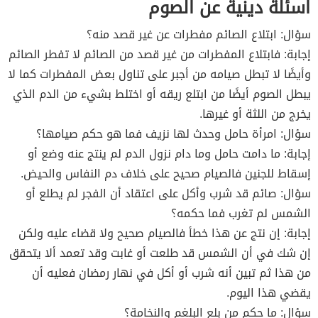
اسئلة دينية عن الصوم
سؤال: ابتلاع الصائم مفطرات عن غير قصد منه؟
إجابة: فابتلاع المفطرات من غير قصد من الصائم لا تفطر الصائم
وأيضًا لا تبطل صيامه من أجبر على تناول بعض المفطرات كما لا
يبطل الصوم أيضًا من ابتلع ريقه أو اختلط بشيء من الدم الذي
يخرج من اللثة أو غيرها.
سؤال: امرأة حامل وحدث لها نزيف فما هو حكم صيامها؟
إجابة: ما دامت حامل وما دام نزول الدم لم ينتج عنه وضع أو
إسقاط للجنين فالصيام صحيح على خلاف دم النفاس والحيض.
سؤال: صائم قد شرب وأكل على اعتقاد أن الفجر لم يطلع أو
الشمس لم تغرب فما حكمه؟
إجابة: إن نتج عن هذا خطأ فالصيام صحيح ولا قضاء عليه ولكن
إن شك في أن الشمس قد طلعت أو غابت وقد تعمد ألا يتحقق
من هذا ثم تبين أنه شرب أو أكل في نهار رمضان فعليه أن
يقضي هذا اليوم.
سؤال: ما حكم من بلع البلغم والنخامة؟