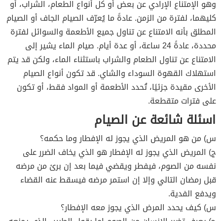
وهو الإمتناع الإرادي عن بعض أو كل أنواع الطعام، الشراب، أو
كليهما، لفترة من الزمن. عادةً ما يُعرّف الصيام الجاف أو الصيام
المطلق بأنه الامتناع عن تناول جميع الأطعمة والسوائل لفترة
محددة، عادةً 24 ساعة، أو عدة أيام. صيام الماء يشير إلى
الامتناع عن تناول الطعام والشراب باستثناء الماء، ولكن قد يتم
استهلاك القهوة السوداء والشاي. قد تكون أنواع الصيام
الأخرى مقيدة جزئيًا، تُحدد الأطعمة أو المواد فقط، أو تكون
على فترات متقطعة.
اسئلة شائعة عن الصيام
س) من هو المريض الذي يجوز له الإفطار وما حكمه؟
ج) المريض الذي يجوز له الإفطار هو الذي يخاف الضرر على
نفسه من الصوم، فيفطر ويقضي فيما بعد إن برئ من مرضه
قبل رمضان التالي وإلا إن استمر مرضه فيسقط عنه القضاء
ويدفع الفدية.
س) كيف يحدد المرض الذي يجوز معه الإفطار؟