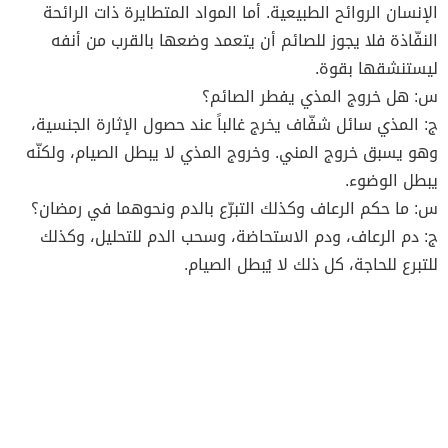
الإنسان الروائح الطبيعية. أما المواد المتطايرة ذات الرائحة
النفّاذة فلا يجوز للصائم أن يتعمد وضعها بالقرب من أنفه
ليستنشقها بقوة.
س: هل خروج المذي يفطر الصائم؟
ج: المذي سائل شفّاف يخرج غالباً عند حصول الإثارة الجنسية،
وهو يسبق خروج المني. وخروج المذي لا يبطل الصيام، ولكنّه
يبطل الوضوء.
س: ما حكم الرعاف وكذلك التبرّع بالدم ونحوهما في رمضان؟
ج: دم الرعاف، ودم الاستحاضة، وسحب الدم للتحليل، وكذلك
للتبرع للحاجة، كل ذلك لا يُبطل الصيام.