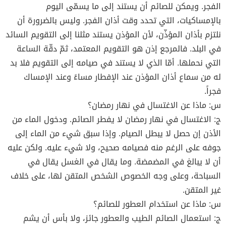
الفجر. ويمكن للصائم أن يستند إلى ما يسمّى اليوم
بالإمساكيات، التي تحدد وقت أذان الفجر. وليس بالضرورة أن
نلتزم بأذان المؤذّن، لأن المؤذن يستند مثلنا إلى التقويم السائد
في البلد. فالمرجع إذن هو التقويم المعتمد، ثمّ دقّة الساعة
التي نحملها. أمّا الذي لا يستند في صيامه إلى التقويم فلا بد
له من سماع أذان المؤذن عند الإفطار مساءً وعند الإمساك
فجراً.
س: ماذا عن الاغتسال في نهار رمضان؟
ج: الاغتسال في نهار رمضان لا يفطر الصائم. ودخول الماء من
الأذن إن حصل لا يبطل الصيام. وإذا سبق شيء من الماء إلى
جوفه على الرغم منه فصيامه صحيح، ولا شيء عليه. ولكن عليه
أن لا يبالغ في المضمضة. وما يقال في الغسل يقال في
السباحة، وعلى وجه الخصوص الشخص المتقن لها، على خلاف
غير المتقن.
س: ماذا عن استخدام العطور للصائم؟
ج: استعمال الصائم الطيب والعطور جائز، ولا بأس أن يشم