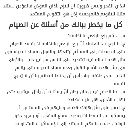
لآذان الفجر وليس ضروريًا أن نلتزم بأذان المؤذن فالمؤذن يستند
مثلنا للتقويم فالمرجعية إذن هو التقويم المعتمد.
كل ما يخطر ببالك من أسئلة عن الصيام
س: حكم بلع البلغم والنخامة؟
ج: الراجح عند العلماء أنّ بلع البلغم والنخامة لا يفسد الصيام
حتى لو وصلت إلى الفم ثم ابتلعها. والقول بفساد الصيام في
مثل هذه الحالة فيه تشديد على الناس من غير دليل. والأولى
في مثل هذه الأمور القول بعدم فساد الصيام حتى يقوم
الدليل على خلافه. ولا بأس أن يحتاط الصائم ولكن لا يُحرج
نفسه.
س: ما الحكم فيمن كان يظن أنّ بإمكانه أن يأكل ويشرب حتى
نهاية الأذان، هل عليه قضاء؟
ج: ليس على مثل هؤلاء قضاء، وعليهم في المستقبل أن
يمسكوا عن المفطرات بمجرد سماع المؤذّن، أو بمجرد دخول
الوقت، حسب علمهم المستند إلى الإمساكيات المتداولة.