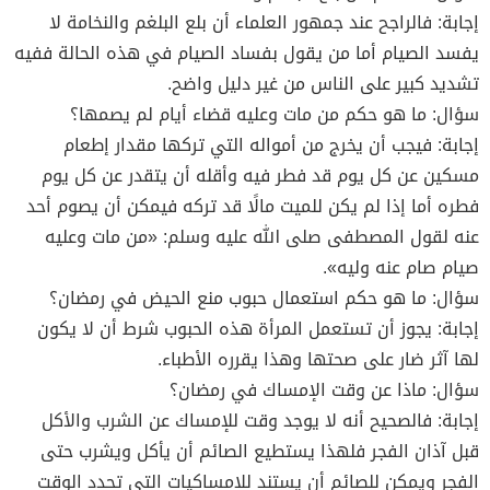
إجابة: فالراجح عند جمهور العلماء أن بلع البلغم والنخامة لا
يفسد الصيام أما من يقول بفساد الصيام في هذه الحالة ففيه
تشديد كبير على الناس من غير دليل واضح.
سؤال: ما هو حكم من مات وعليه قضاء أيام لم يصمها؟
إجابة: فيجب أن يخرج من أمواله التي تركها مقدار إطعام
مسكين عن كل يوم قد فطر فيه وأقله أن يتقدر عن كل يوم
فطره أما إذا لم يكن للميت مالًا قد تركه فيمكن أن يصوم أحد
عنه لقول المصطفى صلى الله عليه وسلم: «من مات وعليه
صيام صام عنه وليه».
سؤال: ما هو حكم استعمال حبوب منع الحيض في رمضان؟
إجابة: يجوز أن تستعمل المرأة هذه الحبوب شرط أن لا يكون
لها آثر ضار على صحتها وهذا يقرره الأطباء.
سؤال: ماذا عن وقت الإمساك في رمضان؟
إجابة: فالصحيح أنه لا يوجد وقت للإمساك عن الشرب والأكل
قبل آذان الفجر فلهذا يستطيع الصائم أن يأكل ويشرب حتى
الفجر ويمكن للصائم أن يستند للإمساكيات التي تحدد الوقت