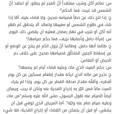
س: صائم أكل وشرب معتقداً أنّ الفجر لم يطلع، أو اعتقد أنّ
الشمس قد غربت. فما الحكم؟
ج: إذا نتج ذلك عن خطأ فصيامه صحيح، ولا قضاء عليه. أمّا إذا
شك في طلوع الشمس أو مغيبها وتعمّد ألا يتحقق ثم ظهر
أنه أكل أو شرب في نهار رمضان فعليه أن يقضي ذلك اليوم.
س: إمرأة حامل وأصابها نزيف، فما حكم صيامها؟
ج: طالما أنها حامل، وطالما أنّ نزول الدّم لم ينتج عن الوضع أو
عن إسقاط الجنين المتخلّق فصيامها صحيح. على خلاف دم
الحيض أو النفاس.
س: حكم الميت الذي مات وعليه قضاء أيام لم يصمها؟
ج: نخرج من ماله الذي تركه مقدار إطعام مسكين عن كل يوم
أفطره، وأقلّه مقدار صدقة الفطر عن كل يوم. وإذا لم يترك
الميت مالاً فمن البّر به إخراج الفدية عنه ولكن لا يجب. ويمكن
أيضاً الصيام عنه لقول الرسول، صلى الله عليه وسلم:”من مات
وعليه صيام صام عنه وليّه”. أما المريض الذي توفي قبل أن
يشفى، أو قبل أن يتمكن من القضاء أو إخراج الفدية، فلا شيء