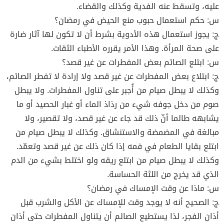
عليه، وتسقط عنه الفدية وكذلك والقضاء.
س: حكم استعمال حبوب منع الحيض في رمضان؟
ج: يجوز استعمال هذه الأدوية بشرط أن لا تكون لها آثار ضارة
على صحة المرأة. وهذا الأمر يقرره الأطباء الثقات.
س: ابتلع الصائم بعض المفطرات عن غير قصد؟
ج: ابتلاع بعض المفطرات عن غير قصد ولا إرادة لا تفطر الصائم،
وكذلك لا يبطل صيام من أُجبر على تناول المفطرات. ولا يبطل
صوم من دخل جوفه شيء من رذاذ الماء أو غبار الحصيد أو ما
يشابهه طالما أنّ ذلك قد جاء عن غير قصد، ولا تقصير، ولا
مبالغة في المضمضة والاستنشاق. وكذلك لا يبطل صيام من
ابتلع بقايا الطعام في فمه إذا كان ذلك عن غير قصد وتعمّد.
وكذلك لا يبطل صيام من ابتلع ريقه ولو اختلط بشيء من الدم
الذي قد يخرج من اللثة الحساسة.
س: ماذا عن وقت الإمساك في رمضان؟
ج: الصحيح أنه لا يوجد وقت للإمساك عن الأكل والشرب قبل
أذان الفجر، لذا يستطيع الصائم أن يتناول المفطرات حتى أذان