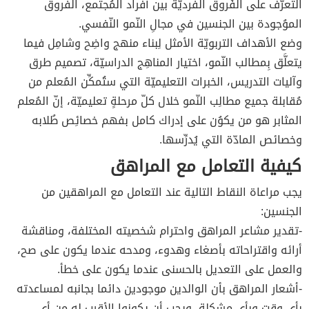
التعرُّف على الفُروق الفرديّة بين أفراد المُجتمع، الفروق
الموُجودة بين الجنسين في مجالِ النّمو النّفسي.
وضع الأهداف التربويّة الأمثل لِبناء منهج واضِح وشامِل فيما
يتعلَّق بِمطالب النّمو، اختيار المناهِج الدراسيّة، تصميم طرق
وآليات التدريس، الخبرات التعليميّة التي ستُمكِّن المُعلم من
مُقابلة جميع مطالِب النّمو خلال كلّ مرحلةٍ تعليميّة، إنّ المُعلم
المثابر هو من يكوُن على إدراك كامل بفهم خصائِص طُلابه
وخصائص المادّة التي يُدرِّسها.
كيفية التعامل مع المراهق
يجب مراعاة النقاط التالية عند التعامل مع المراهقين من
الجنسين:
-تقدير مشاعر المراهق واحترام شخصيته المختلفة، ومناقشة
أرائه واقتراحاته بأصغاء وهدوء، ومدحه عندما يكون على صح،
والعمل على التعديل بالحسنى عندما يكون على خطأ.
-أشعار المراهق بأن الوالدين موجودين دائما بجانبه لمساعدته
بأي وقت وبأي مشكلة، ويجب أن يكونوا الأقرب له من أي