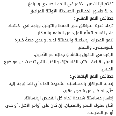
تقدّم الإناث عن الذكور في النمو الجسدي والبلوغ.
بداية ظهور الخصائص الجسديّة الأوليّة للمراهق.
خصائص النمو العقلي:
تزداد قدرة المراهق على الحفظ والتركيز، وينجح في الاعتماد
على نفسهِ لتعلّم المزيد من العلوم والمهارات.
تنمو القدرات الإبداعية والتخيليّة لديهِ، ويُبدي محبةً كبيرة
للموسيقى، والشعر.
الرغبة في الدخول بنقاشاتٍ جدليّة مع الآخرين.
الميل لقراءة الكتب الفلسفيّة، والكتب التي تتحدث عن مواضيع
الجنس.
خصائص النمو الإنفعالي:
إصابة المراهق بالحساسيّة الشديدة اتجاه أي نقد يُوجه إليه
حتّى له كان من شخصٍ مقرب.
إظهار حساسيّة شديدة تجاه كل القصص الإنسانيّة.
اتّباع سلوك التنمر والعصيان، إن كان على أوامر الأهل، أو حتى
أوامر المدرسة.