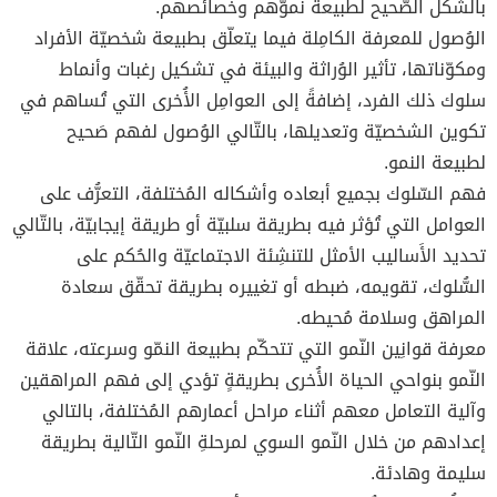
بالشكل الصّحيح لطبيعة نموّهم وخصائصهم.
الوُصول للمعرفة الكامِلة فيما يتعلّق بطبيعة شخصيّة الأفراد
ومكوّناتها، تأثير الوُراثة والبيئة في تشكيل رغبات وأنماط
سلوك ذلك الفرد، إضافةً إلى العوامِل الأُخرى التي تُساهم في
تكوين الشخصيّة وتعديلها، بالتّالي الوُصول لفهم صَحيح
لطبيعة النمو.
فهم السّلوك بجميع أبعاده وأشكاله المُختلفة، التعرُّف على
العوامل التي تُؤثر فيه بطريقة سلبيّة أو طريقة إيجابيّة، بالتّالي
تحديد الأَساليب الأمثل للتنشِئة الاجتماعيّة والحُكم على
السُّلوك، تقويمه، ضبطه أو تغييره بطريقة تحقّق سعادة
المراهق وسلامة مُحيطه.
معرفة قوانِين النّمو التي تتحكّم بطبيعة النمّو وسرعته، علاقة
النّمو بنواحي الحياة الأُخرى بطريقةٍ تؤدي إلى فهم المراهقين
وآلية التعامل معهم أثناء مراحل أعمارهم المُختلفة، بالتالي
إعدادهم من خلال النّمو السوي لمرحلةِ النّمو التّالية بطريقة
سليمة وهادئة.