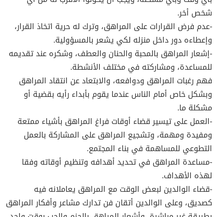
شخص أخر.
-عدم فرض القرارات على المراهق، وترك له حرية اتخاذ القرار،
وإعطاءه دور داخل منزله لكي يشعر بالمسؤولية.
-إشعار المراهق بالمحبة والحنان والعطف، وشكره عند تقديمه
للمساعدة، ومشاركته في مختلف الأنشطة.
فهم رغبات المراهق ودوافعه، والابتعاد عن انتقاد المراهق
وبشكل خاص أمام الناس عندما يقوم بأبداء رأيه بقضية أو
مشكلة ما.
-العمل على تيسير قضاء أوقات فراغ المراهق بأشياء ممتعة
ومفيدة ومهمة، وتشجيع المراهق على المشاركة بالعمل
التطوعي للمساهمة في بناء المجتمع.
-مساعدة المراهق في تحديد أهدافه وتنظيم أوقاته وفقا
لهذه الأهداف.
-قضاء الوالدين لبعض الوقت مع المراهق يعاملانه فيه
كصديق، وعلى الوالدين أتقان فن تدارك مشاعر وأفكار المراهق
بطريقة غير مباشرة، وأشعار المراهق بالحزم والحب بوقت واحد.