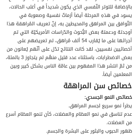
بالإضافة للتوتر النّفسي الذي يكون شديداً في أغلب الحالات،
يسود في هذهِ المرحلة أيضاَ أزماتٌ نفسية وصعوبة في
التّوافق بين المراهق والمحيطين به، إنّ تعريف المُراهقة هذا
أوجدتهُ ودعمتهُ بعض البُّحوث والدّراسات الأمريكيّة التي تم
أجرائها على ما يُقارب 54 ألف مُراهق، تم تعريضهم على
أخصائيين نفسيين، لقد كانت النتائج تدُل على أنّهم يُعانون من
بعض الاضطرابات، باستثناء عدد قليل منهُم لم يتجاوز 3 بالمئة،
من ثمّ انتشر هذا المفهوم بين عامّة الناس بشكل كبير وبين
المعلمين أيضاَ.
خصائص سن المراهقة
خصائص النمو الجسدي:
يطرأ نمو سريع لجسم المراهق.
عدم تناسق في نمو العظام والعضلات، كأن تنمو العظام أسرع
من العضلات.
ظهور الحبوب والبثور على البشرة والجسم.